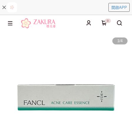
開啟APP
0
1
/
4