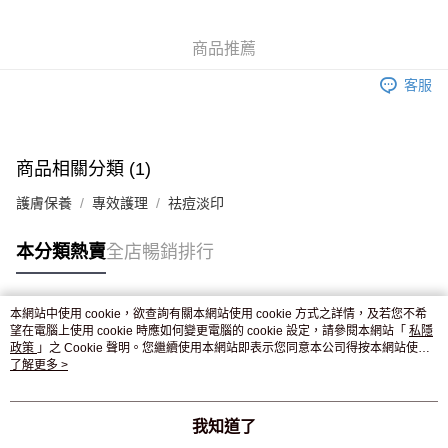
WeChat Pay
商品推薦
送貨方式
客服
JD京東物流，訂單確認發貨後2-4個工作天送達
運費表
滿 HK$250.00 或以上免運費
付款後門市自取，訂單確認後2-4個工作天到店，7天內取。逾期後
商品相關分類 (1)
訂單作廢，並不會安排重寄
護膚保養
專效護理
祛痘淡印
免運費
本分類熱賣
全店暢銷排行
本網站中使用 cookie，欲查詢有關本網站使用 cookie 方式之詳情，及若您不希
熱門標籤
望在電腦上使用 cookie 時應如何變更電腦的 cookie 設定，請參閱本網站「
私隱
政策
」之 Cookie 聲明。您繼續使用本網站即表示您同意本公司得按本網站使用
條款之 Cookie 聲明使用 cookie。
了解更多 >
熱銷排行
最新商品
人氣推薦
我知道了