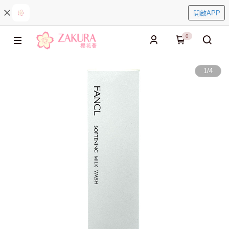
開啟APP
0
1
/
4