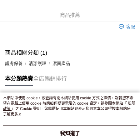
WeChat Pay
商品推薦
送貨方式
客服
JD京東物流，訂單確認發貨後2-4個工作天送達
運費表
滿 HK$250.00 或以上免運費
付款後門市自取，訂單確認後2-4個工作天到店，7天內取。逾期後
商品相關分類 (1)
訂單作廢，並不會安排重寄
護膚保養
清潔護理
潔面產品
免運費
本分類熱賣
全店暢銷排行
本網站中使用 cookie，欲查詢有關本網站使用 cookie 方式之詳情，及若您不希
熱門標籤
望在電腦上使用 cookie 時應如何變更電腦的 cookie 設定，請參閱本網站「
私隱
政策
」之 Cookie 聲明。您繼續使用本網站即表示您同意本公司得按本網站使用
條款之 Cookie 聲明使用 cookie。
了解更多 >
熱銷排行
最新商品
人氣推薦
我知道了