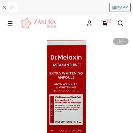
開啟APP
0
1
/
4