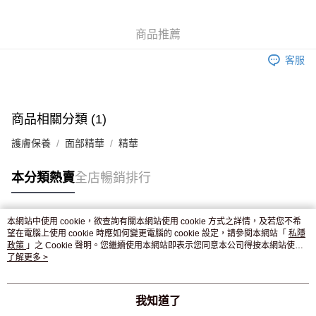
WeChat Pay
商品推薦
送貨方式
客服
JD京東物流，訂單確認發貨後2-4個工作天送達
運費表
滿 HK$250.00 或以上免運費
付款後門市自取，訂單確認後2-4個工作天到店，7天內取。逾期後
商品相關分類 (1)
訂單作廢，並不會安排重寄
護膚保養
面部精華
精華
免運費
本分類熱賣
全店暢銷排行
本網站中使用 cookie，欲查詢有關本網站使用 cookie 方式之詳情，及若您不希
熱門標籤
望在電腦上使用 cookie 時應如何變更電腦的 cookie 設定，請參閱本網站「
私隱
政策
」之 Cookie 聲明。您繼續使用本網站即表示您同意本公司得按本網站使用
條款之 Cookie 聲明使用 cookie。
了解更多 >
熱銷排行
最新商品
人氣推薦
我知道了