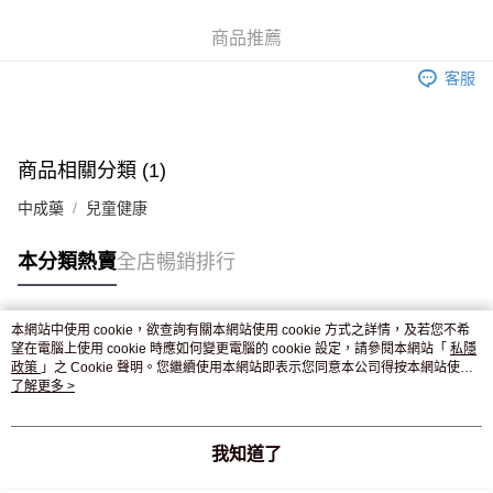
WeChat Pay
商品推薦
送貨方式
客服
JD京東物流，訂單確認發貨後2-4個工作天送達
運費表
滿 HK$250.00 或以上免運費
付款後門市自取，訂單確認後2-4個工作天到店，7天內取。逾期後
商品相關分類 (1)
訂單作廢，並不會安排重寄
中成藥
兒童健康
免運費
本分類熱賣
全店暢銷排行
本網站中使用 cookie，欲查詢有關本網站使用 cookie 方式之詳情，及若您不希
熱門標籤
望在電腦上使用 cookie 時應如何變更電腦的 cookie 設定，請參閱本網站「
私隱
政策
」之 Cookie 聲明。您繼續使用本網站即表示您同意本公司得按本網站使用
條款之 Cookie 聲明使用 cookie。
了解更多 >
熱銷排行
最新商品
人氣推薦
我知道了