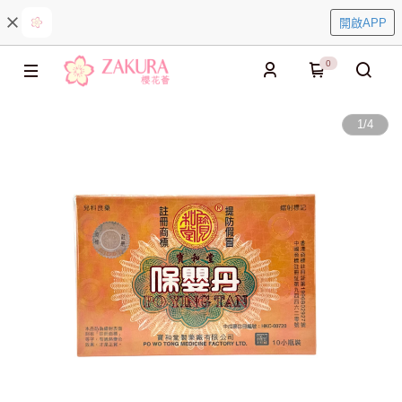
開啟APP
0
1
/
4