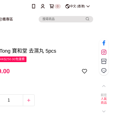
0
中文 (香港)
行必備專區
 Tong 寶和堂 去濕丸 5pcs
K$250.00免運費
.00
前往
人氣
商品