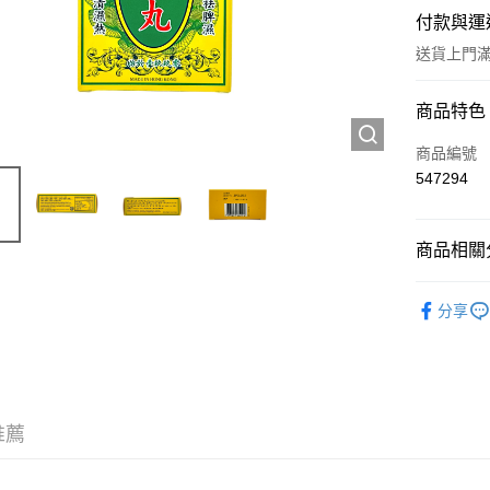
付款與運
送貨上門滿H
付款方式
商品特色
信用卡
商品編號
547294
Apple Pay
AlipayHK
商品相關分
WeChat P
西藥製品/
分享
送貨方式
JD京東物
滿 HK$2
推薦
付款後門市
訂單作廢