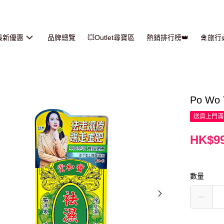
最新優惠
品牌總覽
💥Outlet尋寶區
熱銷排行榜👑
🛅旅
Po Wo
送貨上門滿H
HK$99
數量