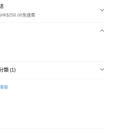
送
K$250.00免運費
類 (1)
ay
保健品
其他
客服
流，訂單確認發貨後2-4個工作天送達
運費表
50.00 或以上免運費
自取，訂單確認後2-4個工作天到店，7天內取。逾期後
，並不會安排重寄