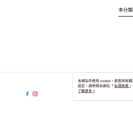
本分類
本網站中使用 cookie，欲查詢有關
設定，請參閱本網站「
私隱政策
」
用 cookie。
了解更多 >