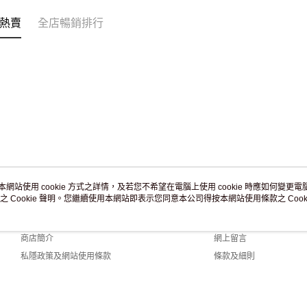
免運費
熱賣
全店暢銷排行
本網站使用 cookie 方式之詳情，及若您不希望在電腦上使用 cookie 時應如何變更電腦的
之 Cookie 聲明。您繼續使用本網站即表示您同意本公司得按本網站使用條款之 Cooki
關於我們
客戶服務
品牌故事
購物說明
商店簡介
網上留言
私隱政策及網站使用條款
條款及細則
聯絡我們