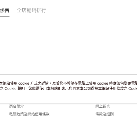
免運費
熱賣
全店暢銷排行
本網站使用 cookie 方式之詳情，及若您不希望在電腦上使用 cookie 時應如何變更電腦的
之 Cookie 聲明。您繼續使用本網站即表示您同意本公司得按本網站使用條款之 Cooki
關於我們
客戶服務
品牌故事
購物說明
商店簡介
網上留言
私隱政策及網站使用條款
條款及細則
聯絡我們