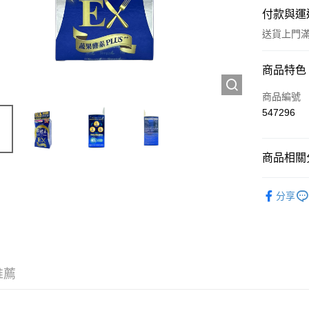
付款與運
送貨上門滿H
付款方式
商品特色
信用卡
商品編號
547296
Apple Pay
AlipayHK
商品相關分
WeChat P
西藥製品/
分享
送貨方式
JD京東物
滿 HK$2
推薦
付款後門市
訂單作廢