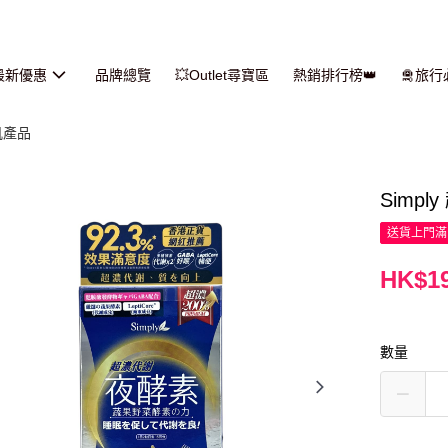
最新優惠
品牌總覽
💥Outlet尋寶區
熱銷排行榜👑
🛅旅
肌產品
Simpl
送貨上門滿H
HK$19
數量