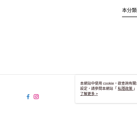
本分類
本網站中使用 cookie，欲查詢有關
設定，請參閱本網站「
私隱政策
」
用 cookie。
了解更多 >