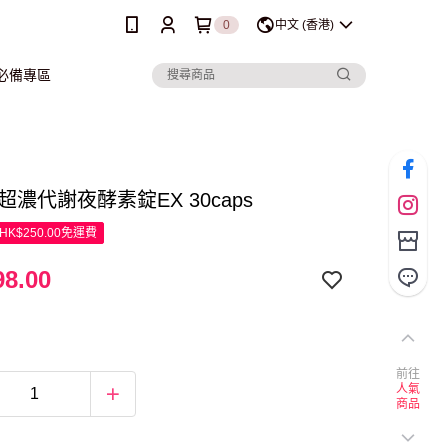
0
中文 (香港)
行必備專區
y 超濃代謝夜酵素錠EX 30caps
K$250.00免運費
8.00
前往
人氣
商品