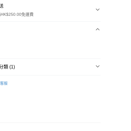
送
K$250.00免運費
類 (1)
ay
保健品
美肌養顏及纖體修身
口服美肌產品
客服
流，訂單確認發貨後2-4個工作天送達
運費表
50.00 或以上免運費
自取，訂單確認後2-4個工作天到店，7天內取。逾期後
，並不會安排重寄