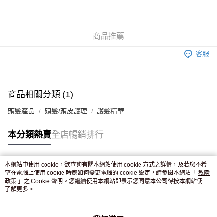
AlipayHK
WeChat Pay
商品推薦
送貨方式
客服
JD京東物流，訂單確認發貨後2-4個工作天送達
運費表
滿 HK$250.00 或以上免運費
付款後門市自取，訂單確認後2-4個工作天到店，7天內取。逾期後
商品相關分類 (1)
訂單作廢，並不會安排重寄
頭髮產品
頭髮/頭皮護理
護髮精華
免運費
本分類熱賣
全店暢銷排行
本網站中使用 cookie，欲查詢有關本網站使用 cookie 方式之詳情，及若您不希
熱門標籤
望在電腦上使用 cookie 時應如何變更電腦的 cookie 設定，請參閱本網站「
私隱
政策
」之 Cookie 聲明。您繼續使用本網站即表示您同意本公司得按本網站使用
條款之 Cookie 聲明使用 cookie。
了解更多 >
熱銷排行
最新商品
人氣推薦