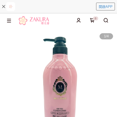
開啟APP
0
1
/
4