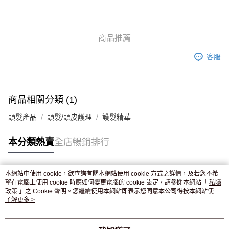
AlipayHK
WeChat Pay
商品推薦
送貨方式
客服
JD京東物流，訂單確認發貨後2-4個工作天送達
運費表
滿 HK$250.00 或以上免運費
付款後門市自取，訂單確認後2-4個工作天到店，7天內取。逾期後
商品相關分類 (1)
訂單作廢，並不會安排重寄
頭髮產品
頭髮/頭皮護理
護髮精華
免運費
本分類熱賣
全店暢銷排行
本網站中使用 cookie，欲查詢有關本網站使用 cookie 方式之詳情，及若您不希
熱門標籤
望在電腦上使用 cookie 時應如何變更電腦的 cookie 設定，請參閱本網站「
私隱
政策
」之 Cookie 聲明。您繼續使用本網站即表示您同意本公司得按本網站使用
條款之 Cookie 聲明使用 cookie。
了解更多 >
熱銷排行
最新商品
人氣推薦