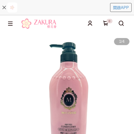
開啟APP
0
1
/
4