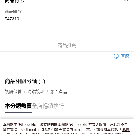
商品特色
信用卡
商品編號
Apple Pay
547319
AlipayHK
WeChat Pay
商品推薦
送貨方式
客服
JD京東物流，訂單確認發貨後2-4個工作天送達
運費表
滿 HK$250.00 或以上免運費
付款後門市自取，訂單確認後2-4個工作天到店，7天內取。逾期後
商品相關分類 (1)
訂單作廢，並不會安排重寄
護膚保養
清潔護理
潔面產品
免運費
本分類熱賣
全店暢銷排行
本網站中使用 cookie，欲查詢有關本網站使用 cookie 方式之詳情，及若您不希
熱門標籤
望在電腦上使用 cookie 時應如何變更電腦的 cookie 設定，請參閱本網站「
私隱