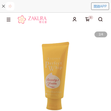
開啟APP
0
1
/
4