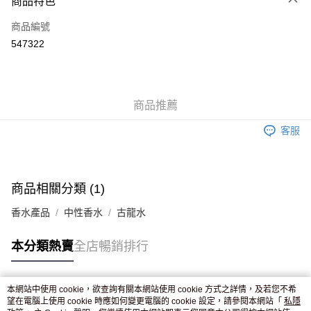
商品特色
信用卡
商品編號
Apple Pay
547322
AlipayHK
WeChat Pay
商品推薦
送貨方式
客服
JD京東物流，訂單確認發貨後2-4個工作天送達
運費表
滿 HK$250.00 或以上免運費
付款後門市自取，訂單確認後2-4個工作天到店，7天內取。逾期後
商品相關分類 (1)
訂單作廢，並不會安排重寄
香水產品
中性香水
古龍水
免運費
本分類熱賣
全店暢銷排行
本網站中使用 cookie，欲查詢有關本網站使用 cookie 方式之詳情，及若您不希
熱門標籤
望在電腦上使用 cookie 時應如何變更電腦的 cookie 設定，請參閱本網站「
私隱