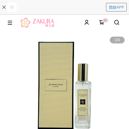
開啟APP
0
1
/
4