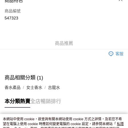
商品特色
信用卡
商品編號
Apple Pay
547323
AlipayHK
WeChat Pay
商品推薦
送貨方式
客服
JD京東物流，訂單確認發貨後2-4個工作天送達
運費表
滿 HK$250.00 或以上免運費
付款後門市自取，訂單確認後2-4個工作天到店，7天內取。逾期後
商品相關分類 (1)
訂單作廢，並不會安排重寄
香水產品
女士香水
古龍水
免運費
本分類熱賣
全店暢銷排行
本網站中使用 cookie，欲查詢有關本網站使用 cookie 方式之詳情，及若您不希
熱門標籤
望在電腦上使用 cookie 時應如何變更電腦的 cookie 設定，請參閱本網站「
私隱