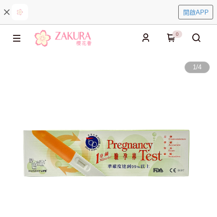
開啟APP
0
1
/
4