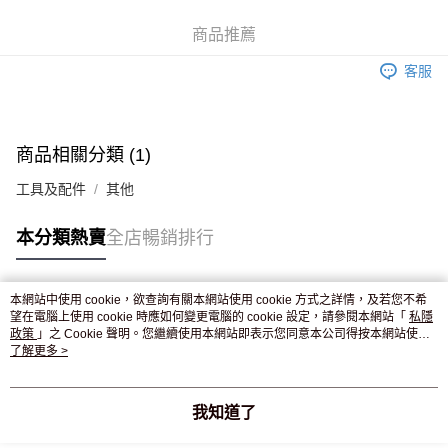
WeChat Pay
商品推薦
送貨方式
客服
JD京東物流，訂單確認發貨後2-4個工作天送達
運費表
滿 HK$250.00 或以上免運費
付款後門市自取，訂單確認後2-4個工作天到店，7天內取。逾期後
商品相關分類 (1)
訂單作廢，並不會安排重寄
工具及配件
其他
免運費
本分類熱賣
全店暢銷排行
本網站中使用 cookie，欲查詢有關本網站使用 cookie 方式之詳情，及若您不希
熱門標籤
望在電腦上使用 cookie 時應如何變更電腦的 cookie 設定，請參閱本網站「
私隱
政策
」之 Cookie 聲明。您繼續使用本網站即表示您同意本公司得按本網站使用
條款之 Cookie 聲明使用 cookie。
了解更多 >
熱銷排行
最新商品
人氣推薦
我知道了