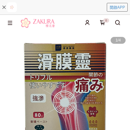
開啟APP
0
1
/
4