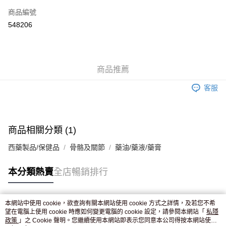
商品編號
Apple Pay
548206
AlipayHK
WeChat Pay
商品推薦
送貨方式
客服
JD京東物流，訂單確認發貨後2-4個工作天送達
運費表
滿 HK$250.00 或以上免運費
付款後門市自取，訂單確認後2-4個工作天到店，7天內取。逾期後
商品相關分類 (1)
訂單作廢，並不會安排重寄
西藥製品/保健品
骨骼及關節
藥油/藥液/藥膏
免運費
本分類熱賣
全店暢銷排行
本網站中使用 cookie，欲查詢有關本網站使用 cookie 方式之詳情，及若您不希
熱門標籤
望在電腦上使用 cookie 時應如何變更電腦的 cookie 設定，請參閱本網站「
私隱
政策
」之 Cookie 聲明。您繼續使用本網站即表示您同意本公司得按本網站使用