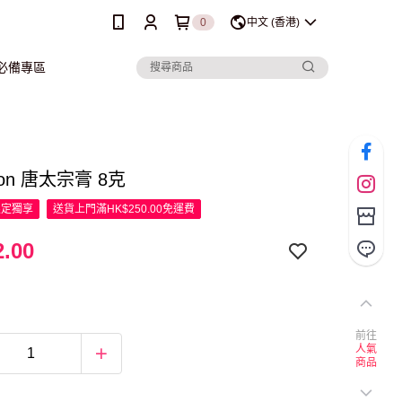
0
中文 (香港)
行必備專區
son 唐太宗膏 8克
限定
獨享
送貨上門滿HK$250.00免運費
.00
前往
人氣
商品