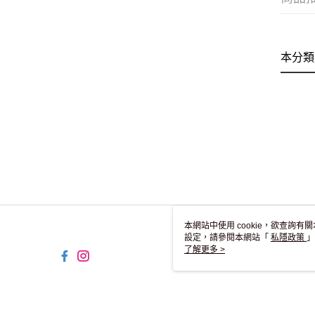
本分類
本網站中使用 cookie，欲查詢有關
設定，請參閱本網站「
私隱政策
」
用 cookie。
了解更多 >