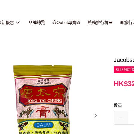
最新優惠
品牌總覽
💥Outlet尋寶區
熱銷排行榜👑
🛅旅
Jacob
8月8網店
HK$32
數量