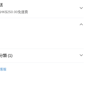
送
K$250.00免運費
類 (1)
ay
保健品
骨骼及關節
藥油/藥液/藥膏
客服
流，訂單確認發貨後2-4個工作天送達
運費表
50.00 或以上免運費
自取，訂單確認後2-4個工作天到店，7天內取。逾期後
，並不會安排重寄