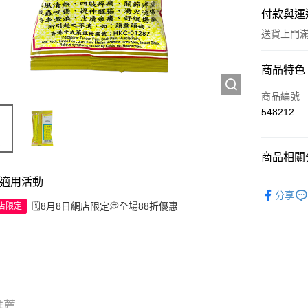
付款與運
送貨上門滿H
付款方式
商品特色
信用卡
商品編號
548212
Apple Pay
AlipayHK
商品相關分
WeChat P
適用活動
西藥製品/
分享
🗓️8月8日網店限定💭全場88折優惠
網店限定
送貨方式
JD京東物
滿 HK$2
付款後門市
訂單作廢
推薦