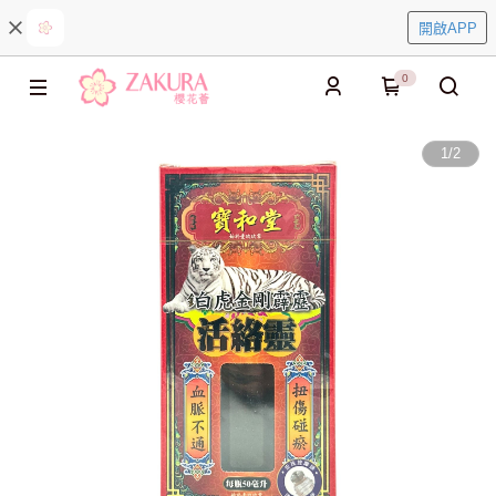
開啟APP
0
1
/
2