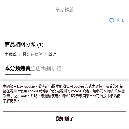
WeChat Pay
商品推薦
送貨方式
客服
JD京東物流，訂單確認發貨後2-4個工作天送達
運費表
滿 HK$250.00 或以上免運費
付款後門市自取，訂單確認後2-4個工作天到店，7天內取。逾期後
商品相關分類 (1)
訂單作廢，並不會安排重寄
中成藥
骨骼及關節
藥油
免運費
本分類熱賣
全店暢銷排行
本網站中使用 cookie，欲查詢有關本網站使用 cookie 方式之詳情，及若您不希
熱門標籤
望在電腦上使用 cookie 時應如何變更電腦的 cookie 設定，請參閱本網站「
私隱
政策
」之 Cookie 聲明。您繼續使用本網站即表示您同意本公司得按本網站使用
條款之 Cookie 聲明使用 cookie。
了解更多 >
熱銷排行
最新商品
人氣推薦
我知道了