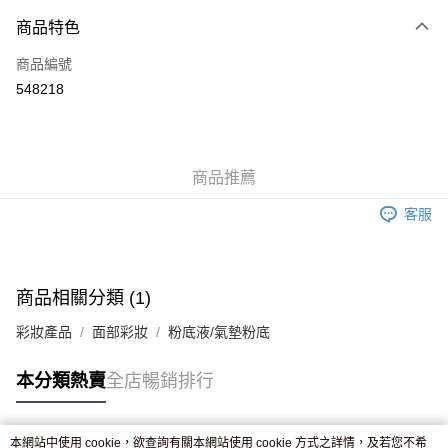
付款方式
商品特色
信用卡
商品編號
Apple Pay
548218
AlipayHK
WeChat Pay
商品推薦
送貨方式
客服
JD京東物流，訂單確認發貨後2-4個工作天送達
運費表
滿 HK$250.00 或以上免運費
付款後門市自取，訂單確認後2-4個工作天到店，7天內取。逾期後
商品相關分類 (1)
訂單作廢，並不會安排重寄
彩妝產品
面部彩妝
粉底液/氣墊粉底
免運費
本分類熱賣
全店暢銷排行
本網站中使用 cookie，欲查詢有關本網站使用 cookie 方式之詳情，及若您不希