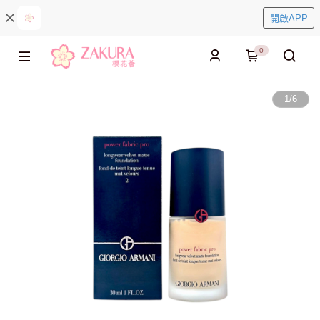
開啟APP
0
1
/
6