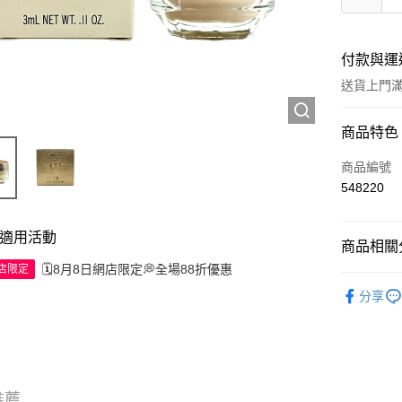
付款與運
送貨上門滿H
付款方式
商品特色
信用卡
商品編號
548220
Apple Pay
AlipayHK
適用活動
商品相關分
WeChat P
🗓️8月8日網店限定💭全場88折優惠
網店限定
彩妝產品
分享
送貨方式
JD京東物
滿 HK$2
推薦