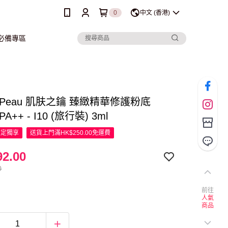
0
中文 (香港)
行必備專區
De Peau 肌肤之鑰 臻緻精華修護粉底
PA++ - I10 (旅行裝) 3ml
限定
獨享
送貨上門滿HK$250.00免運費
2.00
0
前往
人氣
商品