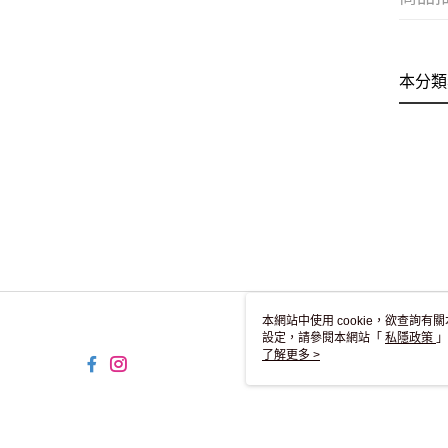
本分類
本網站中使用 cookie，欲查詢有關
設定，請參閱本網站「
私隱政策
」
用 cookie。
了解更多 >