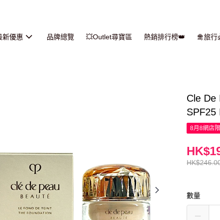
最新優惠
品牌總覽
💥Outlet尋寶區
熱銷排行榜👑
🛅旅
Cle 
SPF25 
8月8網店
HK$19
HK$246.0
數量