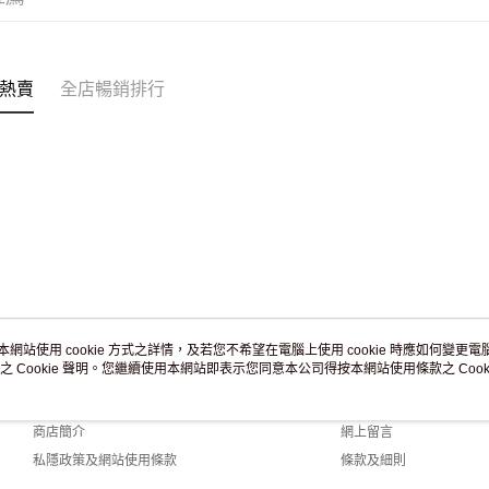
付款後門市
訂單作廢
免運費
熱賣
全店暢銷排行
本網站使用 cookie 方式之詳情，及若您不希望在電腦上使用 cookie 時應如何變更電腦的
之 Cookie 聲明。您繼續使用本網站即表示您同意本公司得按本網站使用條款之 Cooki
關於我們
客戶服務
品牌故事
購物說明
商店簡介
網上留言
私隱政策及網站使用條款
條款及細則