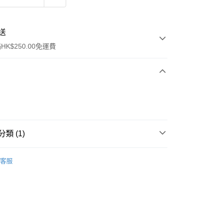
送
K$250.00免運費
類 (1)
ay
面部彩妝
粉底液/氣墊粉底
客服
流，訂單確認發貨後2-4個工作天送達
運費表
50.00 或以上免運費