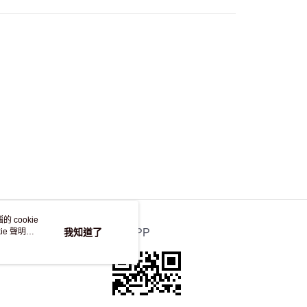
自取，訂單確認後2-4個工作天到店，7天內取。逾期後
，並不會安排重寄
 cookie
e 聲明使
我知道了
官方APP