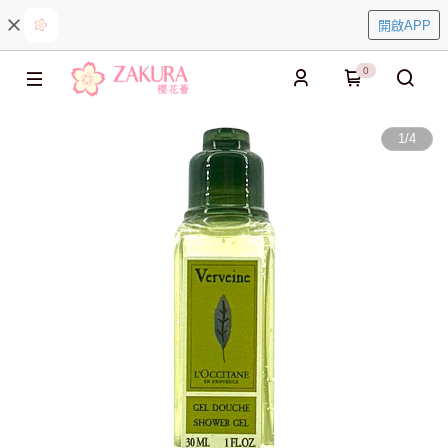
開啟APP
0
1
/
4