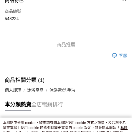
商品特色
信用卡
商品編號
Apple Pay
548224
AlipayHK
WeChat Pay
商品推薦
送貨方式
客服
JD京東物流，訂單確認發貨後2-4個工作天送達
運費表
滿 HK$250.00 或以上免運費
付款後門市自取，訂單確認後2-4個工作天到店，7天內取。逾期後
商品相關分類 (1)
訂單作廢，並不會安排重寄
個人護理
沐浴產品
沐浴露/洗手液
免運費
本分類熱賣
全店暢銷排行
本網站中使用 cookie，欲查詢有關本網站使用 cookie 方式之詳情，及若您不希
熱門標籤
望在電腦上使用 cookie 時應如何變更電腦的 cookie 設定，請參閱本網站「
私隱