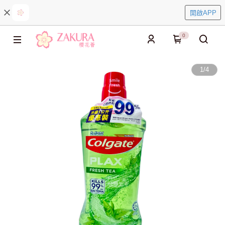
開啟APP
0
1
/
4