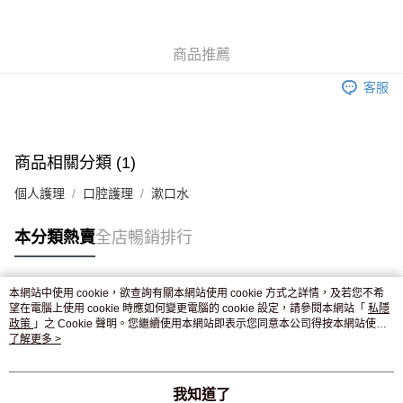
WeChat Pay
商品推薦
送貨方式
客服
JD京東物流，訂單確認發貨後2-4個工作天送達
運費表
滿 HK$250.00 或以上免運費
付款後門市自取，訂單確認後2-4個工作天到店，7天內取。逾期後
商品相關分類 (1)
訂單作廢，並不會安排重寄
個人護理
口腔護理
漱口水
免運費
本分類熱賣
全店暢銷排行
本網站中使用 cookie，欲查詢有關本網站使用 cookie 方式之詳情，及若您不希
熱門標籤
望在電腦上使用 cookie 時應如何變更電腦的 cookie 設定，請參閱本網站「
私隱
政策
」之 Cookie 聲明。您繼續使用本網站即表示您同意本公司得按本網站使用
條款之 Cookie 聲明使用 cookie。
了解更多 >
熱銷排行
最新商品
人氣推薦
我知道了