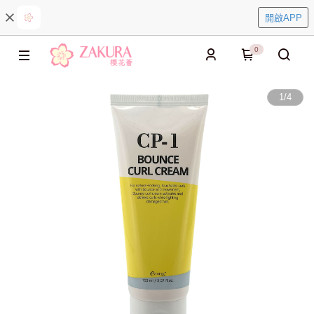
開啟APP
0
1
/
4