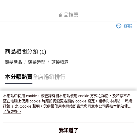
WeChat Pay
商品推薦
送貨方式
客服
JD京東物流，訂單確認發貨後2-4個工作天送達
運費表
滿 HK$250.00 或以上免運費
付款後門市自取，訂單確認後2-4個工作天到店，7天內取。逾期後
商品相關分類 (1)
訂單作廢，並不會安排重寄
頭髮產品
頭髮造型
頭髮噴霧
免運費
本分類熱賣
全店暢銷排行
本網站中使用 cookie，欲查詢有關本網站使用 cookie 方式之詳情，及若您不希
熱門標籤
望在電腦上使用 cookie 時應如何變更電腦的 cookie 設定，請參閱本網站「
私隱
政策
」之 Cookie 聲明。您繼續使用本網站即表示您同意本公司得按本網站使用
條款之 Cookie 聲明使用 cookie。
了解更多 >
熱銷排行
最新商品
人氣推薦
我知道了