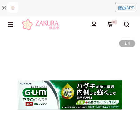
開啟APP
0
1
/
4