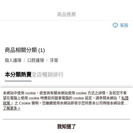
WeChat Pay
商品推薦
送貨方式
客服
JD京東物流，訂單確認發貨後2-4個工作天送達
運費表
滿 HK$250.00 或以上免運費
付款後門市自取，訂單確認後2-4個工作天到店，7天內取。逾期後
商品相關分類 (1)
訂單作廢，並不會安排重寄
個人護理
口腔護理
牙膏
免運費
本分類熱賣
全店暢銷排行
本網站中使用 cookie，欲查詢有關本網站使用 cookie 方式之詳情，及若您不希
熱門標籤
望在電腦上使用 cookie 時應如何變更電腦的 cookie 設定，請參閱本網站「
私隱
政策
」之 Cookie 聲明。您繼續使用本網站即表示您同意本公司得按本網站使用
條款之 Cookie 聲明使用 cookie。
了解更多 >
熱銷排行
最新商品
人氣推薦
我知道了