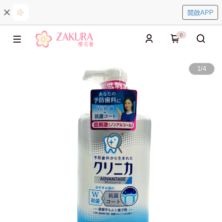
開啟APP
0
1
/
4