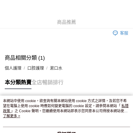
AlipayHK
WeChat Pay
商品推薦
送貨方式
客服
JD京東物流，訂單確認發貨後2-4個工作天送達
運費表
滿 HK$250.00 或以上免運費
付款後門市自取，訂單確認後2-4個工作天到店，7天內取。逾期後
商品相關分類 (1)
訂單作廢，並不會安排重寄
個人護理
口腔護理
漱口水
免運費
本分類熱賣
全店暢銷排行
本網站中使用 cookie，欲查詢有關本網站使用 cookie 方式之詳情，及若您不希
熱門標籤
望在電腦上使用 cookie 時應如何變更電腦的 cookie 設定，請參閱本網站「
私隱
政策
」之 Cookie 聲明。您繼續使用本網站即表示您同意本公司得按本網站使用
條款之 Cookie 聲明使用 cookie。
了解更多 >
熱銷排行
最新商品
人氣推薦