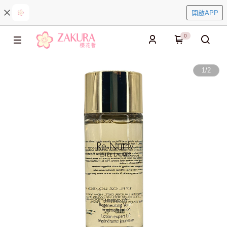
開啟APP
0
1
/
2