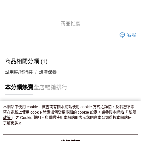
AlipayHK
WeChat Pay
商品推薦
送貨方式
客服
JD京東物流，訂單確認發貨後2-4個工作天送達
運費表
滿 HK$250.00 或以上免運費
付款後門市自取，訂單確認後2-4個工作天到店，7天內取。逾期後
商品相關分類 (1)
訂單作廢，並不會安排重寄
試用裝/旅行裝
護膚保養
免運費
本分類熱賣
全店暢銷排行
本網站中使用 cookie，欲查詢有關本網站使用 cookie 方式之詳情，及若您不希
熱門標籤
望在電腦上使用 cookie 時應如何變更電腦的 cookie 設定，請參閱本網站「
私隱
政策
」之 Cookie 聲明。您繼續使用本網站即表示您同意本公司得按本網站使用
條款之 Cookie 聲明使用 cookie。
了解更多 >
熱銷排行
最新商品
人氣推薦