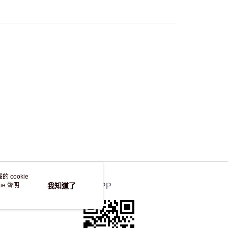
50.00 或以上免運費
自取，訂單確認後2-4個工作天到店，7天內取。逾期後
，並不會安排重寄
 cookie
e 聲明使
我知道了
官方APP