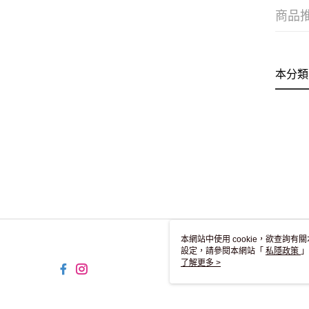
商品
本分類
本網站中使用 cookie，欲查詢有關
設定，請參閱本網站「
私隱政策
」
用 cookie。
了解更多 >