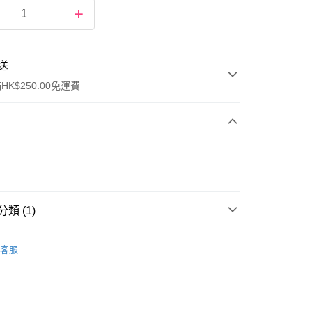
送
K$250.00免運費
類 (1)
ay
套裝/禮盒裝
客服
流，訂單確認發貨後2-4個工作天送達
運費表