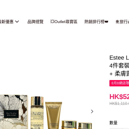
最新優惠
品牌總覽
💥Outlet尋寶區
熱銷排行榜👑
🛅旅
Este
4件套裝:
+ 柔膚露
8月8網店
HK$52
HK$1,110.
數量