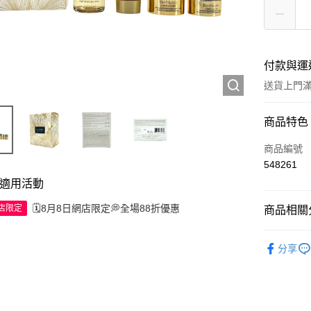
付款與運
送貨上門滿H
付款方式
商品特色
信用卡
商品編號
548261
Apple Pay
適用活動
AlipayHK
🗓️8月8日網店限定💭全場88折優惠
網店限定
商品相關分
WeChat P
護膚保養
分享
送貨方式
JD京東物