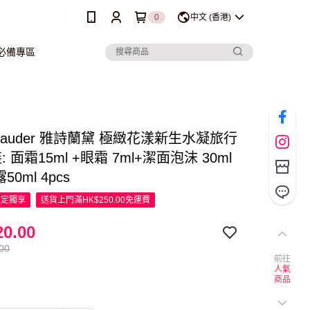
0
中文 (香港)
行必備專區
e Lauder 雅詩蘭黛 極緻花漾新生水凝旅行
 面霜15ml +眼霜 7ml+潔面泡沫 30ml
50ml 4pcs
限定
獨享
送貨上門滿HK$250.00免運費
0.00
00
前往
人氣
商品