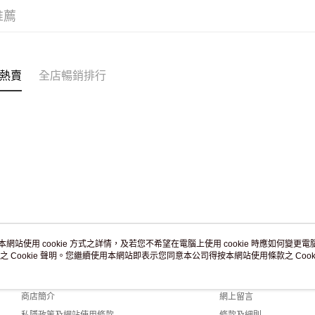
滿 HK$2
推薦
付款後門市
訂單作廢
免運費
熱賣
全店暢銷排行
本網站使用 cookie 方式之詳情，及若您不希望在電腦上使用 cookie 時應如何變更電腦的
之 Cookie 聲明。您繼續使用本網站即表示您同意本公司得按本網站使用條款之 Cooki
關於我們
客戶服務
品牌故事
購物說明
商店簡介
網上留言