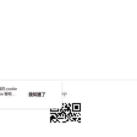
，並不會安排重寄
 cookie
e 聲明使
我知道了
官方APP