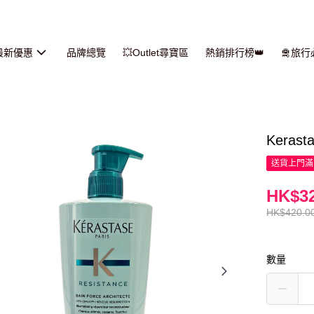
最新優惠
品牌總覽
💥Outlet尋寶區
熱銷排行榜👑
🛅旅
Kera
送貨上門滿H
HK$32
HK$420.0
數量