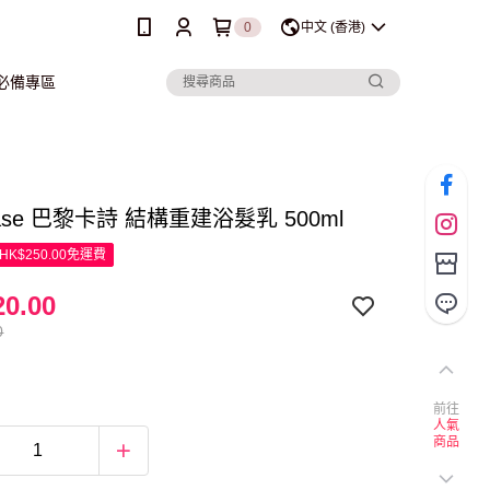
0
中文 (香港)
行必備專區
stase 巴黎卡詩 結構重建浴髮乳 500ml
K$250.00免運費
0.00
0
前往
人氣
商品