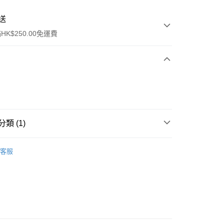
送
K$250.00免運費
類 (1)
ay
洗髮產品
洗頭水
客服
流，訂單確認發貨後2-4個工作天送達
運費表
50.00 或以上免運費
自取，訂單確認後2-4個工作天到店，7天內取。逾期後