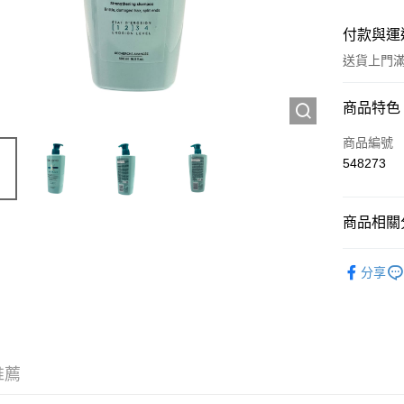
付款與運
送貨上門滿H
付款方式
商品特色
信用卡
商品編號
548273
Apple Pay
AlipayHK
商品相關分
WeChat P
頭髮產品
分享
送貨方式
JD京東物
滿 HK$2
推薦
付款後門市