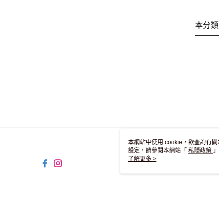
本分類
本網站中使用 cookie，欲查詢有關
設定，請參閱本網站「
私隱政策
」
用 cookie。
了解更多 >