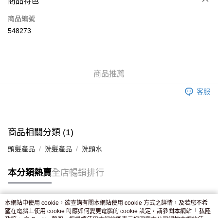
商品特色
信用卡
商品編號
Apple Pay
548273
AlipayHK
WeChat Pay
商品推薦
送貨方式
客服
JD京東物流，訂單確認發貨後2-4個工作天送達
運費表
滿 HK$250.00 或以上免運費
付款後門市自取，訂單確認後2-4個工作天到店，7天內取。逾期後
商品相關分類 (1)
訂單作廢，並不會安排重寄
頭髮產品
洗髮產品
洗頭水
免運費
本分類熱賣
全店暢銷排行
本網站中使用 cookie，欲查詢有關本網站使用 cookie 方式之詳情，及若您不希
熱門標籤
望在電腦上使用 cookie 時應如何變更電腦的 cookie 設定，請參閱本網站「
私隱