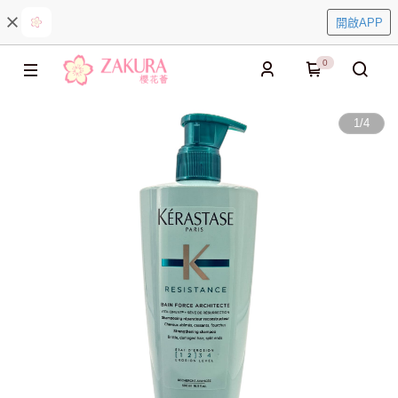
開啟APP
0
1
/
4