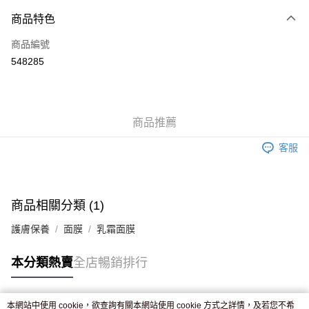
付款方式
商品特色
信用卡
商品編號
Apple Pay
548285
AlipayHK
WeChat Pay
商品推薦
送貨方式
客服
JD京東物流，訂單確認發貨後2-4個工作天送達
運費表
滿 HK$250.00 或以上免運費
付款後門市自取，訂單確認後2-4個工作天到店，7天內取。逾期後
商品相關分類 (1)
訂單作廢，並不會安排重寄
護膚保養
面膜
乳霜面膜
免運費
本分類熱賣
全店暢銷排行
本網站中使用 cookie，欲查詢有關本網站使用 cookie 方式之詳情，及若您不希