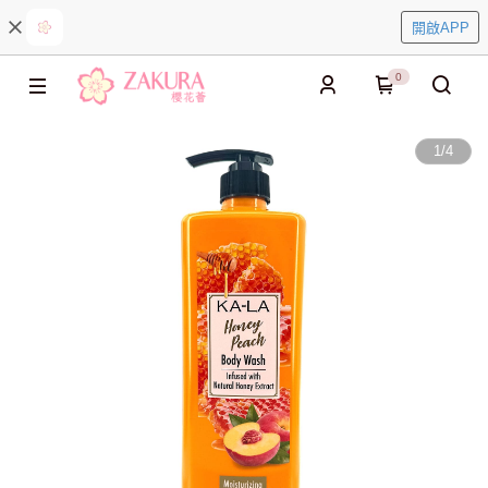
開啟APP
0
1
/
4