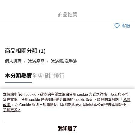
WeChat Pay
商品推薦
送貨方式
客服
JD京東物流，訂單確認發貨後2-4個工作天送達
運費表
滿 HK$250.00 或以上免運費
付款後門市自取，訂單確認後2-4個工作天到店，7天內取。逾期後
商品相關分類 (1)
訂單作廢，並不會安排重寄
個人護理
沐浴產品
沐浴露/洗手液
免運費
本分類熱賣
全店暢銷排行
本網站中使用 cookie，欲查詢有關本網站使用 cookie 方式之詳情，及若您不希
熱門標籤
望在電腦上使用 cookie 時應如何變更電腦的 cookie 設定，請參閱本網站「
私隱
政策
」之 Cookie 聲明。您繼續使用本網站即表示您同意本公司得按本網站使用
條款之 Cookie 聲明使用 cookie。
了解更多 >
熱銷排行
最新商品
人氣推薦
我知道了