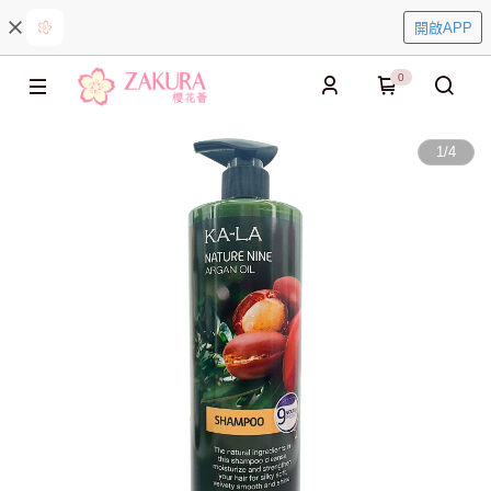
開啟APP
0
1
/
4