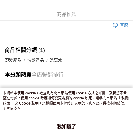
WeChat Pay
商品推薦
送貨方式
客服
JD京東物流，訂單確認發貨後2-4個工作天送達
運費表
滿 HK$250.00 或以上免運費
付款後門市自取，訂單確認後2-4個工作天到店，7天內取。逾期後
商品相關分類 (1)
訂單作廢，並不會安排重寄
頭髮產品
洗髮產品
洗頭水
免運費
本分類熱賣
全店暢銷排行
本網站中使用 cookie，欲查詢有關本網站使用 cookie 方式之詳情，及若您不希
熱門標籤
望在電腦上使用 cookie 時應如何變更電腦的 cookie 設定，請參閱本網站「
私隱
政策
」之 Cookie 聲明。您繼續使用本網站即表示您同意本公司得按本網站使用
條款之 Cookie 聲明使用 cookie。
了解更多 >
熱銷排行
最新商品
人氣推薦
我知道了