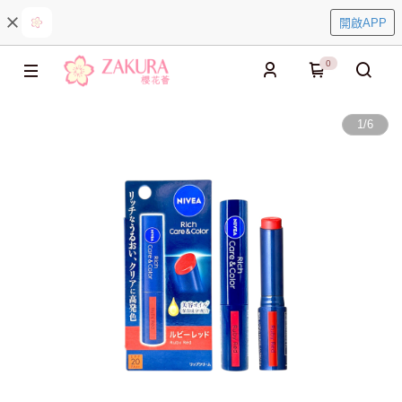
開啟APP
0
1
/
6