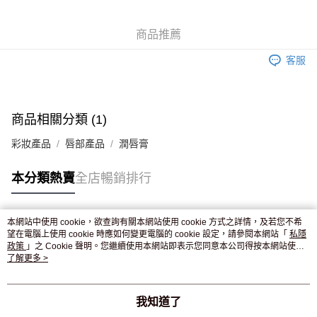
WeChat Pay
商品推薦
送貨方式
客服
JD京東物流，訂單確認發貨後2-4個工作天送達
運費表
滿 HK$250.00 或以上免運費
付款後門市自取，訂單確認後2-4個工作天到店，7天內取。逾期後
商品相關分類 (1)
訂單作廢，並不會安排重寄
彩妝產品
唇部產品
潤唇膏
免運費
本分類熱賣
全店暢銷排行
本網站中使用 cookie，欲查詢有關本網站使用 cookie 方式之詳情，及若您不希
熱門標籤
望在電腦上使用 cookie 時應如何變更電腦的 cookie 設定，請參閱本網站「
私隱
政策
」之 Cookie 聲明。您繼續使用本網站即表示您同意本公司得按本網站使用
條款之 Cookie 聲明使用 cookie。
了解更多 >
熱銷排行
最新商品
人氣推薦
我知道了