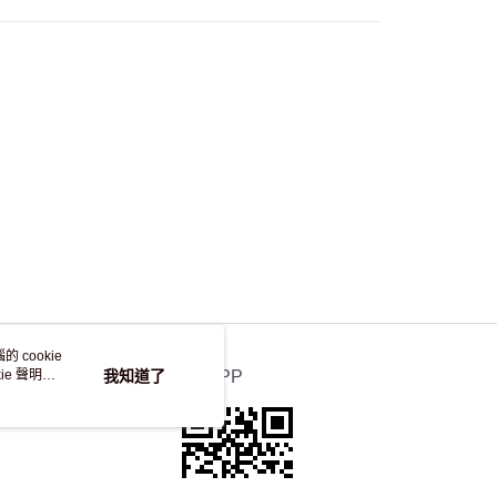
，並不會安排重寄
 cookie
e 聲明使
我知道了
官方APP