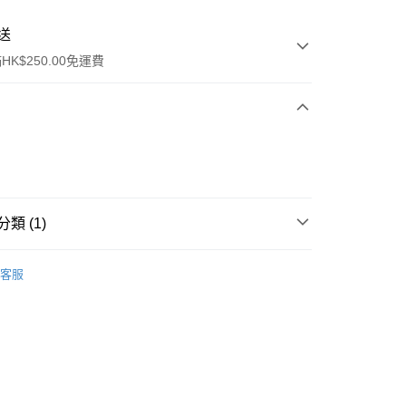
送
K$250.00免運費
類 (1)
ay
唇部護理
潤唇膏/護理
客服
流，訂單確認發貨後2-4個工作天送達
運費表
50.00 或以上免運費
自取，訂單確認後2-4個工作天到店，7天內取。逾期後