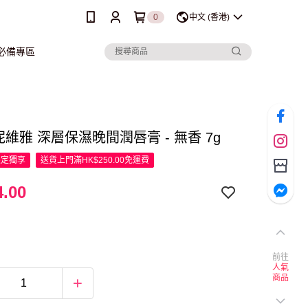
0
中文 (香港)
行必備專區
a 妮維雅 深層保濕晚間潤唇膏 - 無香 7g
限定
獨享
送貨上門滿HK$250.00免運費
.00
前往
人氣
商品