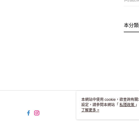
本分類
本網站中使用 cookie，欲查詢有關
設定，請參閱本網站「
私隱政策
」
用 cookie。
了解更多 >