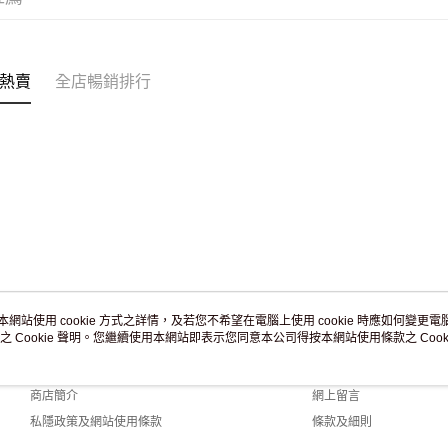
訂單作廢
免運費
熱賣
全店暢銷排行
本網站使用 cookie 方式之詳情，及若您不希望在電腦上使用 cookie 時應如何變更電腦的
之 Cookie 聲明。您繼續使用本網站即表示您同意本公司得按本網站使用條款之 Cooki
關於我們
客戶服務
品牌故事
購物說明
商店簡介
網上留言
私隱政策及網站使用條款
條款及細則