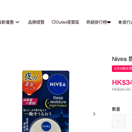
最新優惠
品牌總覽
💥Outlet尋寶區
熱銷排行榜👑
🛅旅
Nive
8月8網店
HK$34
HK$36.00
數量