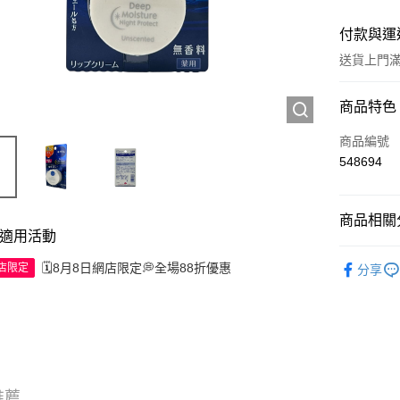
付款與運
送貨上門滿H
付款方式
商品特色
信用卡
商品編號
548694
Apple Pay
AlipayHK
商品相關分
適用活動
WeChat P
護膚保養
🗓️8月8日網店限定💭全場88折優惠
網店限定
分享
送貨方式
JD京東物
滿 HK$2
付款後門市
推薦