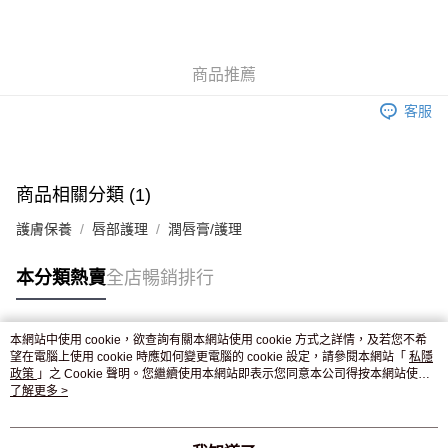
AlipayHK
WeChat Pay
商品推薦
送貨方式
客服
JD京東物流，訂單確認發貨後2-4個工作天送達
運費表
滿 HK$250.00 或以上免運費
付款後門市自取，訂單確認後2-4個工作天到店，7天內取。逾期後
商品相關分類 (1)
訂單作廢，並不會安排重寄
護膚保養
唇部護理
潤唇膏/護理
免運費
本分類熱賣
全店暢銷排行
本網站中使用 cookie，欲查詢有關本網站使用 cookie 方式之詳情，及若您不希
熱門標籤
望在電腦上使用 cookie 時應如何變更電腦的 cookie 設定，請參閱本網站「
私隱
政策
」之 Cookie 聲明。您繼續使用本網站即表示您同意本公司得按本網站使用
條款之 Cookie 聲明使用 cookie。
了解更多 >
熱銷排行
最新商品
人氣推薦