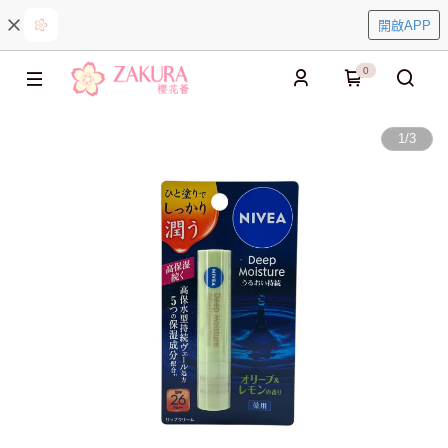
開啟APP
0
1
/
3