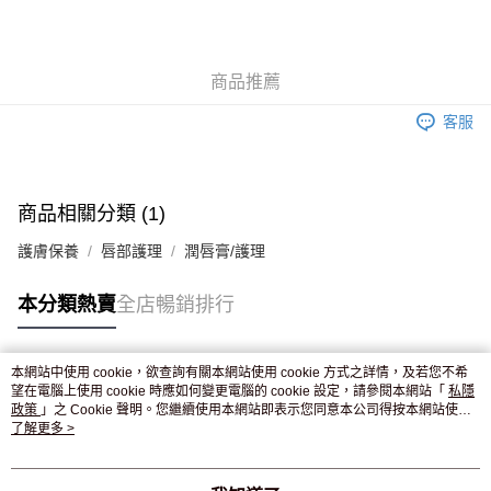
AlipayHK
WeChat Pay
商品推薦
送貨方式
客服
JD京東物流，訂單確認發貨後2-4個工作天送達
運費表
滿 HK$250.00 或以上免運費
付款後門市自取，訂單確認後2-4個工作天到店，7天內取。逾期後
商品相關分類 (1)
訂單作廢，並不會安排重寄
護膚保養
唇部護理
潤唇膏/護理
免運費
本分類熱賣
全店暢銷排行
本網站中使用 cookie，欲查詢有關本網站使用 cookie 方式之詳情，及若您不希
熱門標籤
望在電腦上使用 cookie 時應如何變更電腦的 cookie 設定，請參閱本網站「
私隱
政策
」之 Cookie 聲明。您繼續使用本網站即表示您同意本公司得按本網站使用
條款之 Cookie 聲明使用 cookie。
了解更多 >
熱銷排行
最新商品
人氣推薦