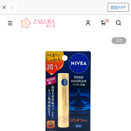
開啟APP
0
1
/
3