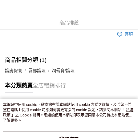
AlipayHK
WeChat Pay
商品推薦
送貨方式
客服
JD京東物流，訂單確認發貨後2-4個工作天送達
運費表
滿 HK$250.00 或以上免運費
付款後門市自取，訂單確認後2-4個工作天到店，7天內取。逾期後
商品相關分類 (1)
訂單作廢，並不會安排重寄
護膚保養
唇部護理
潤唇膏/護理
免運費
本分類熱賣
全店暢銷排行
本網站中使用 cookie，欲查詢有關本網站使用 cookie 方式之詳情，及若您不希
熱門標籤
望在電腦上使用 cookie 時應如何變更電腦的 cookie 設定，請參閱本網站「
私隱
政策
」之 Cookie 聲明。您繼續使用本網站即表示您同意本公司得按本網站使用
條款之 Cookie 聲明使用 cookie。
了解更多 >
熱銷排行
最新商品
人氣推薦