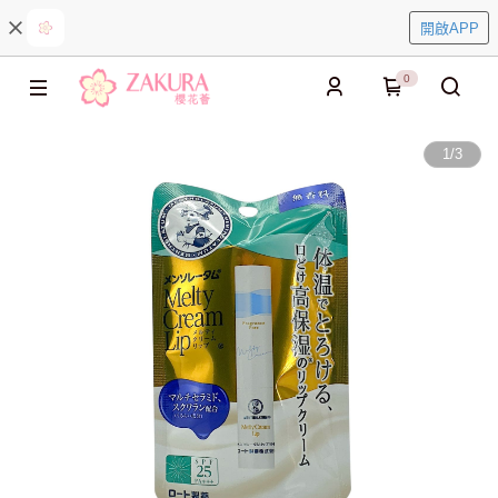
開啟APP
0
1
/
3