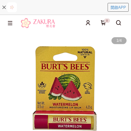
開啟APP
0
1
/
4