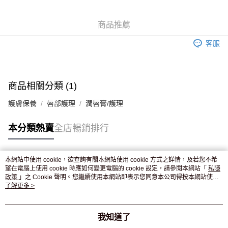
WeChat Pay
商品推薦
送貨方式
客服
JD京東物流，訂單確認發貨後2-4個工作天送達
運費表
滿 HK$250.00 或以上免運費
付款後門市自取，訂單確認後2-4個工作天到店，7天內取。逾期後
商品相關分類 (1)
訂單作廢，並不會安排重寄
護膚保養
唇部護理
潤唇膏/護理
免運費
本分類熱賣
全店暢銷排行
本網站中使用 cookie，欲查詢有關本網站使用 cookie 方式之詳情，及若您不希
熱門標籤
望在電腦上使用 cookie 時應如何變更電腦的 cookie 設定，請參閱本網站「
私隱
政策
」之 Cookie 聲明。您繼續使用本網站即表示您同意本公司得按本網站使用
條款之 Cookie 聲明使用 cookie。
了解更多 >
熱銷排行
最新商品
人氣推薦
我知道了