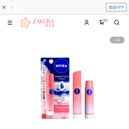
開啟APP
0
1
/
5