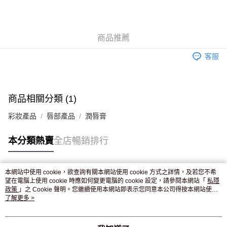
AlipayHK
WeChat Pay
商品推薦
送貨方式
客服
JD京東物流，訂單確認發貨後2-4個工作天送達
運費表
滿 HK$250.00 或以上免運費
付款後門市自取，訂單確認後2-4個工作天到店，7天內取。逾期後
商品相關分類 (1)
訂單作廢，並不會安排重寄
彩妝產品
唇部產品
潤唇膏
免運費
本分類熱賣
全店暢銷排行
本網站中使用 cookie，欲查詢有關本網站使用 cookie 方式之詳情，及若您不希
熱門標籤
望在電腦上使用 cookie 時應如何變更電腦的 cookie 設定，請參閱本網站「
私隱
政策
」之 Cookie 聲明。您繼續使用本網站即表示您同意本公司得按本網站使用
條款之 Cookie 聲明使用 cookie。
了解更多 >
熱銷排行
最新商品
人氣推薦