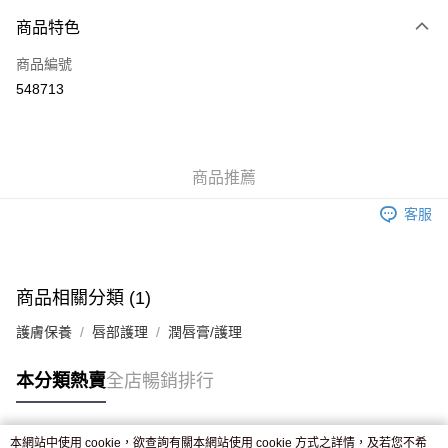
付款方式
商品特色
信用卡
商品編號
Apple Pay
548713
AlipayHK
WeChat Pay
商品推薦
送貨方式
客服
JD京東物流，訂單確認發貨後2-4個工作天送達
運費表
滿 HK$250.00 或以上免運費
付款後門市自取，訂單確認後2-4個工作天到店，7天內取。逾期後
商品相關分類 (1)
訂單作廢，並不會安排重寄
護膚保養
唇部護理
潤唇膏/護理
免運費
本分類熱賣
全店暢銷排行
本網站中使用 cookie，欲查詢有關本網站使用 cookie 方式之詳情，及若您不希