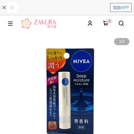
開啟APP
0
1
/
3