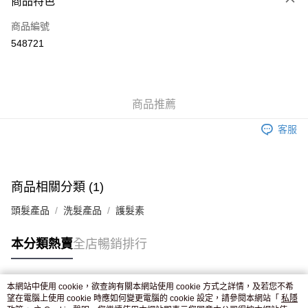
商品特色
信用卡
商品編號
Apple Pay
548721
AlipayHK
WeChat Pay
商品推薦
送貨方式
客服
JD京東物流，訂單確認發貨後2-4個工作天送達
運費表
滿 HK$250.00 或以上免運費
付款後門市自取，訂單確認後2-4個工作天到店，7天內取。逾期後
商品相關分類 (1)
訂單作廢，並不會安排重寄
頭髮產品
洗髮產品
護髮素
免運費
本分類熱賣
全店暢銷排行
本網站中使用 cookie，欲查詢有關本網站使用 cookie 方式之詳情，及若您不希
熱門標籤
望在電腦上使用 cookie 時應如何變更電腦的 cookie 設定，請參閱本網站「
私隱