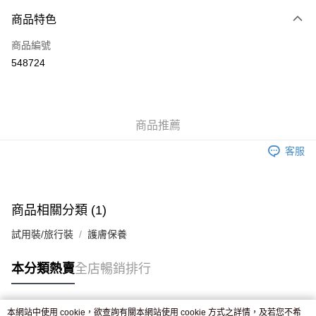
付款方式
商品特色
信用卡
商品編號
Apple Pay
548724
AlipayHK
WeChat Pay
商品推薦
送貨方式
客服
JD京東物流，訂單確認發貨後2-4個工作天送達
運費表
滿 HK$250.00 或以上免運費
付款後門市自取，訂單確認後2-4個工作天到店，7天內取。逾期後
商品相關分類 (1)
訂單作廢，並不會安排重寄
試用裝/旅行裝
護膚保養
免運費
本分類熱賣
全店暢銷排行
本網站中使用 cookie，欲查詢有關本網站使用 cookie 方式之詳情，及若您不希