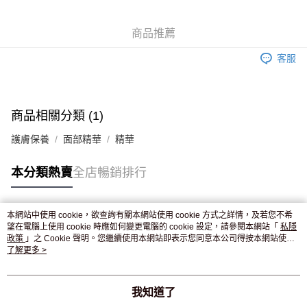
WeChat Pay
商品推薦
送貨方式
客服
JD京東物流，訂單確認發貨後2-4個工作天送達
運費表
滿 HK$250.00 或以上免運費
付款後門市自取，訂單確認後2-4個工作天到店，7天內取。逾期後
商品相關分類 (1)
訂單作廢，並不會安排重寄
護膚保養
面部精華
精華
免運費
本分類熱賣
全店暢銷排行
本網站中使用 cookie，欲查詢有關本網站使用 cookie 方式之詳情，及若您不希
熱門標籤
望在電腦上使用 cookie 時應如何變更電腦的 cookie 設定，請參閱本網站「
私隱
政策
」之 Cookie 聲明。您繼續使用本網站即表示您同意本公司得按本網站使用
條款之 Cookie 聲明使用 cookie。
了解更多 >
熱銷排行
最新商品
人氣推薦
我知道了