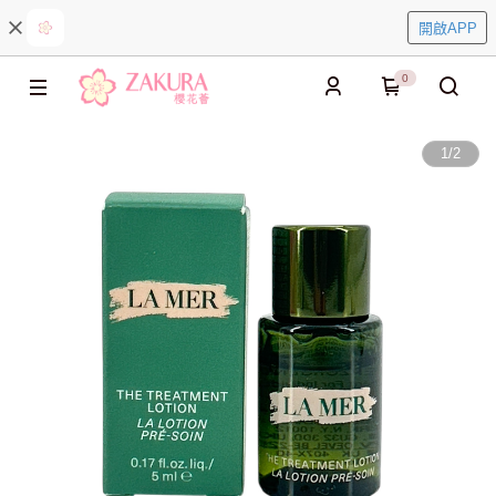
開啟APP
0
1
/
2