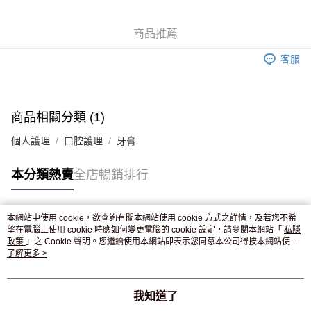
WeChat Pay
商品推薦
送貨方式
客服
JD京東物流，訂單確認發貨後2-4個工作天送達
運費表
滿 HK$250.00 或以上免運費
付款後門市自取，訂單確認後2-4個工作天到店，7天內取。逾期後
商品相關分類 (1)
訂單作廢，並不會安排重寄
個人護理
口腔護理
牙膏
免運費
本分類熱賣
全店暢銷排行
本網站中使用 cookie，欲查詢有關本網站使用 cookie 方式之詳情，及若您不希
熱門標籤
望在電腦上使用 cookie 時應如何變更電腦的 cookie 設定，請參閱本網站「
私隱
政策
」之 Cookie 聲明。您繼續使用本網站即表示您同意本公司得按本網站使用
條款之 Cookie 聲明使用 cookie。
了解更多 >
熱銷排行
最新商品
人氣推薦
我知道了