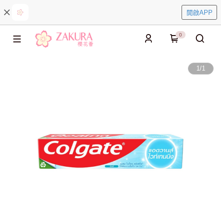
開啟APP
0
1
/
1