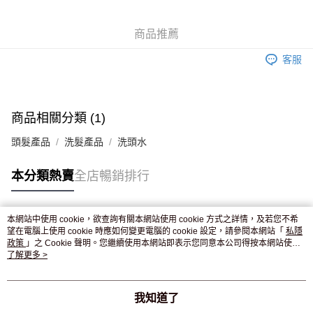
WeChat Pay
商品推薦
送貨方式
客服
JD京東物流，訂單確認發貨後2-4個工作天送達
運費表
滿 HK$250.00 或以上免運費
付款後門市自取，訂單確認後2-4個工作天到店，7天內取。逾期後
商品相關分類 (1)
訂單作廢，並不會安排重寄
頭髮產品
洗髮產品
洗頭水
免運費
本分類熱賣
全店暢銷排行
本網站中使用 cookie，欲查詢有關本網站使用 cookie 方式之詳情，及若您不希
熱門標籤
望在電腦上使用 cookie 時應如何變更電腦的 cookie 設定，請參閱本網站「
私隱
政策
」之 Cookie 聲明。您繼續使用本網站即表示您同意本公司得按本網站使用
條款之 Cookie 聲明使用 cookie。
了解更多 >
熱銷排行
最新商品
人氣推薦
我知道了