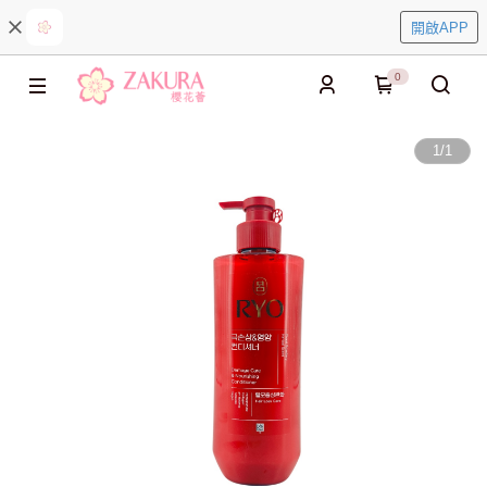
開啟APP
0
1
/
1