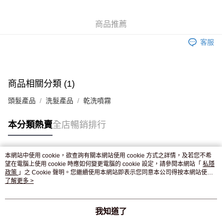
WeChat Pay
商品推薦
送貨方式
客服
JD京東物流，訂單確認發貨後2-4個工作天送達
運費表
滿 HK$250.00 或以上免運費
付款後門市自取，訂單確認後2-4個工作天到店，7天內取。逾期後
商品相關分類 (1)
訂單作廢，並不會安排重寄
頭髮產品
洗髮產品
乾洗噴霧
免運費
本分類熱賣
全店暢銷排行
本網站中使用 cookie，欲查詢有關本網站使用 cookie 方式之詳情，及若您不希
熱門標籤
望在電腦上使用 cookie 時應如何變更電腦的 cookie 設定，請參閱本網站「
私隱
政策
」之 Cookie 聲明。您繼續使用本網站即表示您同意本公司得按本網站使用
條款之 Cookie 聲明使用 cookie。
了解更多 >
熱銷排行
最新商品
人氣推薦
我知道了