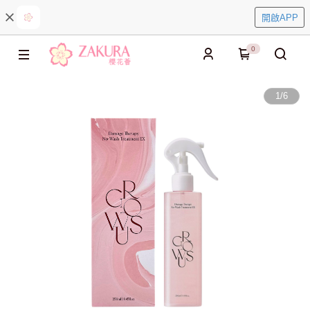
開啟APP
0
1
/
6