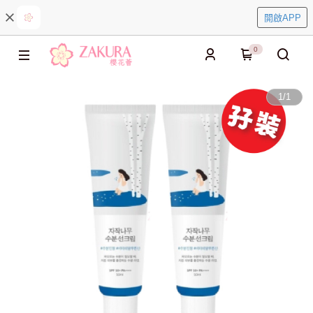
開啟APP
0
1
/
1