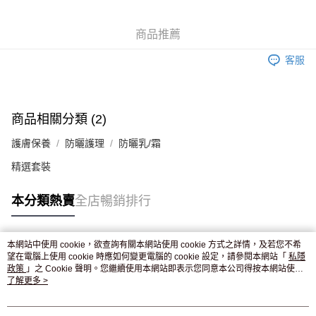
WeChat Pay
商品推薦
送貨方式
客服
JD京東物流，訂單確認發貨後2-4個工作天送達
運費表
滿 HK$250.00 或以上免運費
付款後門市自取，訂單確認後2-4個工作天到店，7天內取。逾期後
商品相關分類 (2)
訂單作廢，並不會安排重寄
護膚保養
防曬護理
防曬乳/霜
免運費
精選套裝
本分類熱賣
全店暢銷排行
本網站中使用 cookie，欲查詢有關本網站使用 cookie 方式之詳情，及若您不希
熱門標籤
望在電腦上使用 cookie 時應如何變更電腦的 cookie 設定，請參閱本網站「
私隱
政策
」之 Cookie 聲明。您繼續使用本網站即表示您同意本公司得按本網站使用
條款之 Cookie 聲明使用 cookie。
了解更多 >
熱銷排行
最新商品
人氣推薦