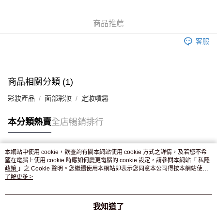
WeChat Pay
商品推薦
送貨方式
客服
JD京東物流，訂單確認發貨後2-4個工作天送達
運費表
滿 HK$250.00 或以上免運費
付款後門市自取，訂單確認後2-4個工作天到店，7天內取。逾期後
商品相關分類 (1)
訂單作廢，並不會安排重寄
彩妝產品
面部彩妝
定妝噴霧
免運費
本分類熱賣
全店暢銷排行
本網站中使用 cookie，欲查詢有關本網站使用 cookie 方式之詳情，及若您不希
熱門標籤
望在電腦上使用 cookie 時應如何變更電腦的 cookie 設定，請參閱本網站「
私隱
政策
」之 Cookie 聲明。您繼續使用本網站即表示您同意本公司得按本網站使用
條款之 Cookie 聲明使用 cookie。
了解更多 >
熱銷排行
最新商品
人氣推薦
我知道了