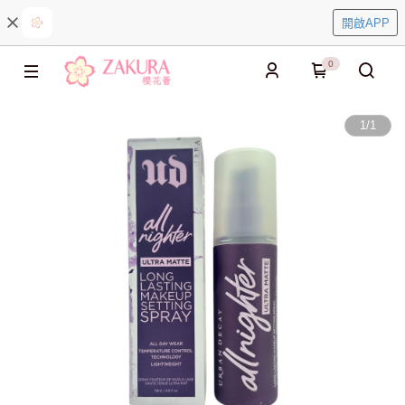
開啟APP
0
1
/
1