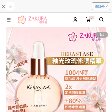
開啟APP
0
1
/
1