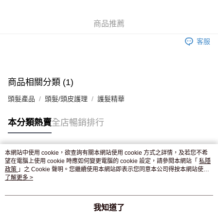
WeChat Pay
商品推薦
送貨方式
客服
JD京東物流，訂單確認發貨後2-4個工作天送達
運費表
滿 HK$250.00 或以上免運費
付款後門市自取，訂單確認後2-4個工作天到店，7天內取。逾期後
商品相關分類 (1)
訂單作廢，並不會安排重寄
頭髮產品
頭髮/頭皮護理
護髮精華
免運費
本分類熱賣
全店暢銷排行
本網站中使用 cookie，欲查詢有關本網站使用 cookie 方式之詳情，及若您不希
熱門標籤
望在電腦上使用 cookie 時應如何變更電腦的 cookie 設定，請參閱本網站「
私隱
政策
」之 Cookie 聲明。您繼續使用本網站即表示您同意本公司得按本網站使用
條款之 Cookie 聲明使用 cookie。
了解更多 >
熱銷排行
最新商品
人氣推薦
我知道了