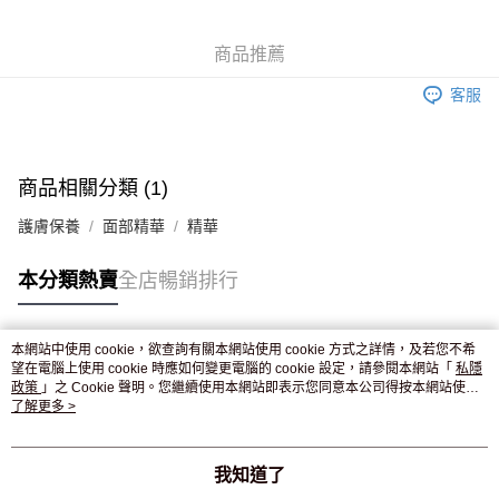
WeChat Pay
商品推薦
送貨方式
客服
JD京東物流，訂單確認發貨後2-4個工作天送達
運費表
滿 HK$250.00 或以上免運費
付款後門市自取，訂單確認後2-4個工作天到店，7天內取。逾期後
商品相關分類 (1)
訂單作廢，並不會安排重寄
護膚保養
面部精華
精華
免運費
本分類熱賣
全店暢銷排行
本網站中使用 cookie，欲查詢有關本網站使用 cookie 方式之詳情，及若您不希
熱門標籤
望在電腦上使用 cookie 時應如何變更電腦的 cookie 設定，請參閱本網站「
私隱
政策
」之 Cookie 聲明。您繼續使用本網站即表示您同意本公司得按本網站使用
條款之 Cookie 聲明使用 cookie。
了解更多 >
熱銷排行
最新商品
人氣推薦
我知道了