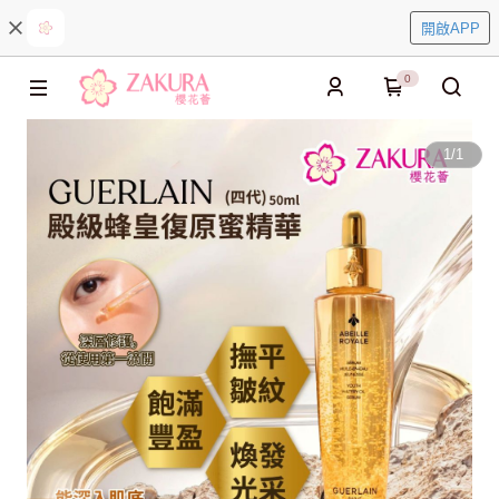
開啟APP
0
1
/
1