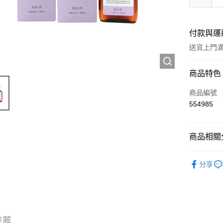
付款與運
送貨上門滿H
付款方式
商品特色
信用卡
商品編號
554985
Apple Pay
AlipayHK
商品相關分
WeChat P
頭髮產品
分享
送貨方式
JD京東物
滿 HK$2
推薦