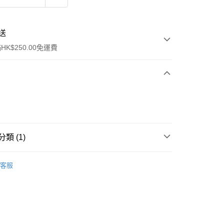
送
K$250.00免運費
類 (1)
ay
頭髮/頭皮護理
護髮油
客服
流，訂單確認發貨後2-4個工作天送達
運費表
50.00 或以上免運費