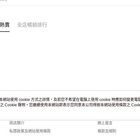
付款後門市
訂單作廢
免運費
熱賣
全店暢銷排行
本網站使用 cookie 方式之詳情，及若您不希望在電腦上使用 cookie 時應如何變更電腦的
之 Cookie 聲明。您繼續使用本網站即表示您同意本公司得按本網站使用條款之 Cooki
關於我們
客戶服務
品牌故事
購物說明
商店簡介
網上留言
私隱政策及網站使用條款
條款及細則
聯絡我們