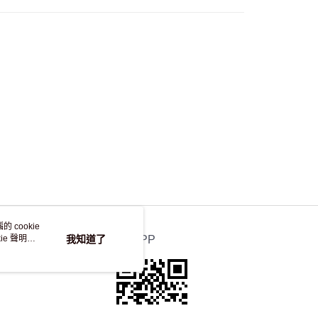
自取，訂單確認後2-4個工作天到店，7天內取。逾期後
，並不會安排重寄
 cookie
e 聲明使
我知道了
官方APP