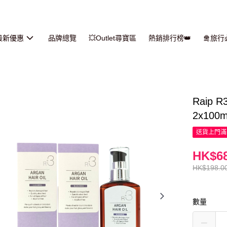
最新優惠
品牌總覽
💥Outlet尋寶區
熱銷排行榜👑
🛅旅
Raip
2x100m
送貨上門滿H
HK$68
HK$198.0
數量