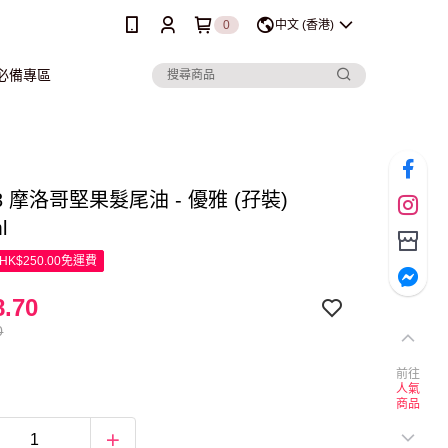
0
中文 (香港)
行必備專區
 R3 摩洛哥堅果髮尾油 - 優雅 (孖裝)
l
K$250.00免運費
.70
0
前往
人氣
商品