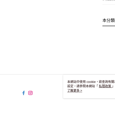
本分類
本網站中使用 cookie，欲查詢有關
設定，請參閱本網站「
私隱政策
」
用 cookie。
了解更多 >