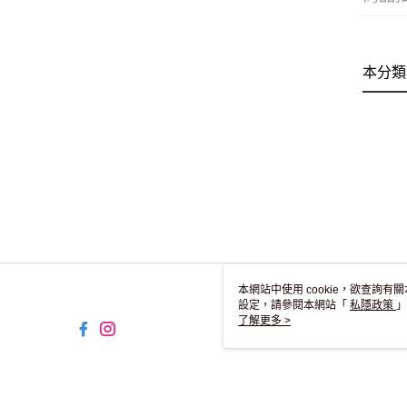
本分類
本網站中使用 cookie，欲查詢有關
設定，請參閱本網站「
私隱政策
」
用 cookie。
了解更多 >