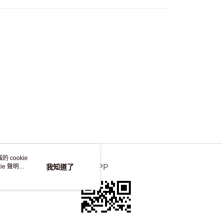
自取，訂單確認後2-4個工作天到店，7天內取。逾期後
，並不會安排重寄
 cookie
e 聲明使
我知道了
官方APP