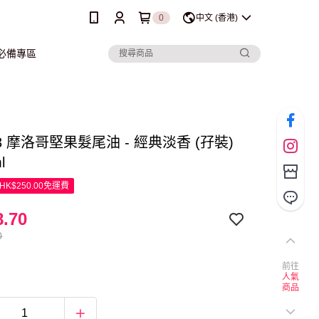
0
中文 (香港)
行必備專區
 R3 摩洛哥堅果髮尾油 - 經典淡香 (孖裝)
l
K$250.00免運費
.70
0
前往
人氣
商品