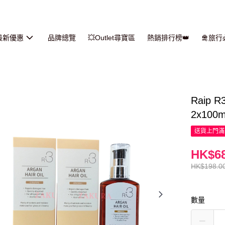
最新優惠
品牌總覽
💥Outlet尋寶區
熱銷排行榜👑
🛅旅
Raip
2x100m
送貨上門滿H
HK$68
HK$198.0
數量