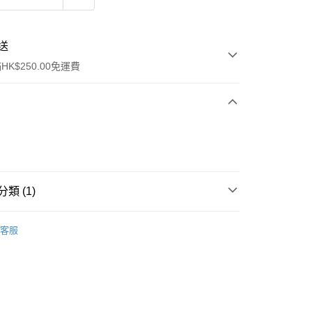
送
K$250.00免運費
類 (1)
ay
頭髮/頭皮護理
護髮油
客服
流，訂單確認發貨後2-4個工作天送達
運費表
50.00 或以上免運費