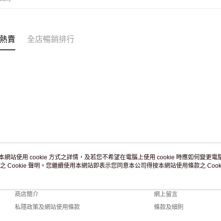
付款後門市
訂單作廢
免運費
熱賣
全店暢銷排行
本網站使用 cookie 方式之詳情，及若您不希望在電腦上使用 cookie 時應如何變更電腦的
之 Cookie 聲明。您繼續使用本網站即表示您同意本公司得按本網站使用條款之 Cooki
關於我們
客戶服務
品牌故事
購物說明
商店簡介
網上留言
私隱政策及網站使用條款
條款及細則
聯絡我們