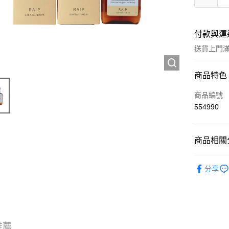
付款與運
送貨上門滿H
付款方式
商品特色
信用卡
商品編號
554990
Apple Pay
AlipayHK
商品相關分
WeChat P
頭髮產品
分享
送貨方式
JD京東物
滿 HK$2
推薦