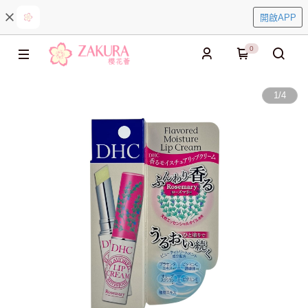
開啟APP
0
1
/
4