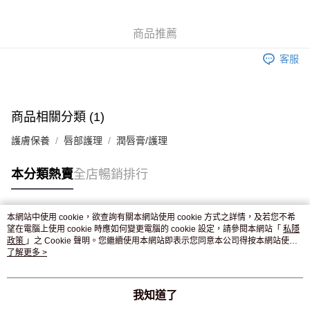
WeChat Pay
商品推薦
送貨方式
客服
JD京東物流，訂單確認發貨後2-4個工作天送達
運費表
滿 HK$250.00 或以上免運費
付款後門市自取，訂單確認後2-4個工作天到店，7天內取。逾期後
商品相關分類 (1)
訂單作廢，並不會安排重寄
護膚保養
唇部護理
潤唇膏/護理
免運費
本分類熱賣
全店暢銷排行
本網站中使用 cookie，欲查詢有關本網站使用 cookie 方式之詳情，及若您不希
熱門標籤
望在電腦上使用 cookie 時應如何變更電腦的 cookie 設定，請參閱本網站「
私隱
政策
」之 Cookie 聲明。您繼續使用本網站即表示您同意本公司得按本網站使用
條款之 Cookie 聲明使用 cookie。
了解更多 >
熱銷排行
最新商品
人氣推薦
我知道了